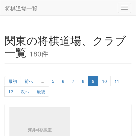
将棋道場一覧
Toggl
naviga
関東の将棋道場、クラブ
一覧
180件
最初
前へ
...
5
6
7
8
9
10
11
12
次へ
最後