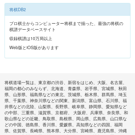
将棋DB2
プロ棋士からコンピューター将棋まで揃った、最強の将棋の
棋譜データベースサイト
収録棋譜は10万局以上
Web版とiOS版があります
将棋道場一覧は、東京都の渋谷、新宿をはじめ、大阪、名古屋、
福岡の都心のみならず、北海道、青森県、岩手県、宮城県、秋田
県、山形県、福島県などの東北、茨城県、栃木県、群馬県、埼玉
県、千葉県、神奈川県などの関東、新潟県、富山県、石川県、福
井県などの北陸、山梨県、長野県、岐阜県、静岡県、愛知県など
の中部、三重県、滋賀県、京都府、 大阪府、兵庫県、奈良県、和
歌山県などの近畿、鳥取県、島根県、岡山県、広島県、山口県な
どの中国、徳島県、香川県、愛媛県、高知県などの四国、福岡
県、佐賀県、長崎県、熊本県、大分県、宮崎県、鹿児島県、沖縄