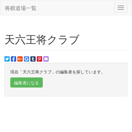
将棋道場一覧
Toggl
naviga
天六王将クラブ
現在「天六王将クラブ」の編集者を探しています。
編集者になる