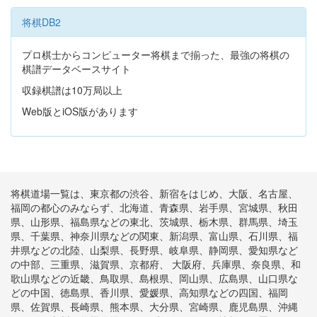
将棋DB2
プロ棋士からコンピューター将棋まで揃った、最強の将棋の
棋譜データベースサイト
収録棋譜は10万局以上
Web版とiOS版があります
将棋道場一覧は、東京都の渋谷、新宿をはじめ、大阪、名古屋、
福岡の都心のみならず、北海道、青森県、岩手県、宮城県、秋田
県、山形県、福島県などの東北、茨城県、栃木県、群馬県、埼玉
県、千葉県、神奈川県などの関東、新潟県、富山県、石川県、福
井県などの北陸、山梨県、長野県、岐阜県、静岡県、愛知県など
の中部、三重県、滋賀県、京都府、 大阪府、兵庫県、奈良県、和
歌山県などの近畿、鳥取県、島根県、岡山県、広島県、山口県な
どの中国、徳島県、香川県、愛媛県、高知県などの四国、福岡
県、佐賀県、長崎県、熊本県、大分県、宮崎県、鹿児島県、沖縄