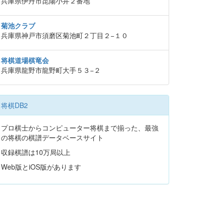
兵庫県伊丹市昆陽小井２番地
菊池クラブ
兵庫県神戸市須磨区菊池町２丁目２−１０
将棋道場棋竜会
兵庫県龍野市龍野町大手５３−２
将棋DB2
プロ棋士からコンピューター将棋まで揃った、最強
の将棋の棋譜データベースサイト
収録棋譜は10万局以上
Web版とiOS版があります