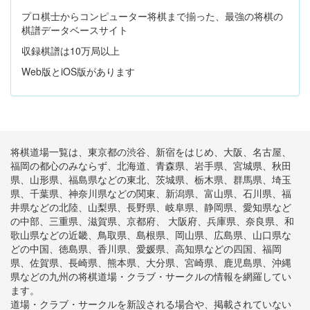
プロ棋士からコンピューター将棋まで揃った、最強の将棋の
棋譜データベースサイト
収録棋譜は10万局以上
Web版とiOS版があります
将棋道場一覧は、東京都の渋谷、新宿をはじめ、大阪、名古屋、
福岡の都心のみならず、北海道、青森県、岩手県、宮城県、秋田
県、山形県、福島県などの東北、茨城県、栃木県、群馬県、埼玉
県、千葉県、神奈川県などの関東、新潟県、富山県、石川県、福
井県などの北陸、山梨県、長野県、岐阜県、静岡県、愛知県など
の中部、三重県、滋賀県、京都府、 大阪府、兵庫県、奈良県、和
歌山県などの近畿、鳥取県、島根県、岡山県、広島県、山口県な
どの中国、徳島県、香川県、愛媛県、高知県などの四国、福岡
県、佐賀県、長崎県、熊本県、大分県、宮崎県、鹿児島県、沖縄
県などの九州の将棋道場・クラブ・サークルの情報を網羅してい
ます。
道場・クラブ・サークルを新設される場合や、掲載されていない