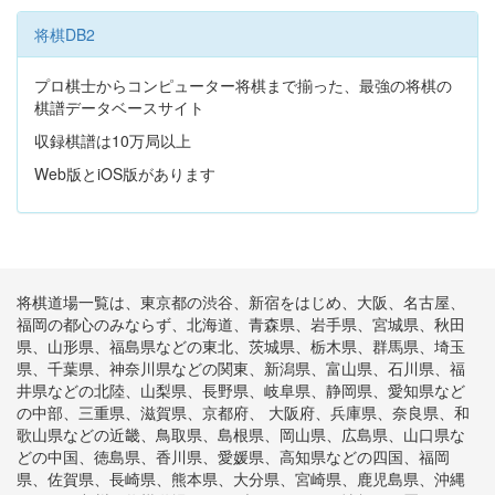
将棋DB2
プロ棋士からコンピューター将棋まで揃った、最強の将棋の
棋譜データベースサイト
収録棋譜は10万局以上
Web版とiOS版があります
将棋道場一覧は、東京都の渋谷、新宿をはじめ、大阪、名古屋、
福岡の都心のみならず、北海道、青森県、岩手県、宮城県、秋田
県、山形県、福島県などの東北、茨城県、栃木県、群馬県、埼玉
県、千葉県、神奈川県などの関東、新潟県、富山県、石川県、福
井県などの北陸、山梨県、長野県、岐阜県、静岡県、愛知県など
の中部、三重県、滋賀県、京都府、 大阪府、兵庫県、奈良県、和
歌山県などの近畿、鳥取県、島根県、岡山県、広島県、山口県な
どの中国、徳島県、香川県、愛媛県、高知県などの四国、福岡
県、佐賀県、長崎県、熊本県、大分県、宮崎県、鹿児島県、沖縄