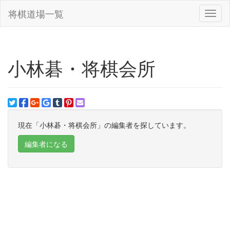
将棋道場一覧
Toggl
naviga
小林碁・将棋会所
現在「小林碁・将棋会所」の編集者を探しています。
編集者になる