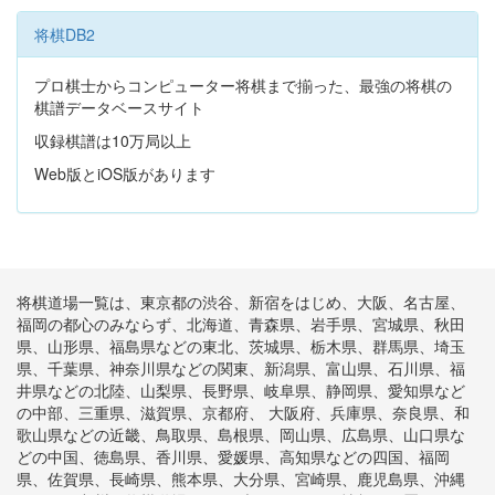
将棋DB2
プロ棋士からコンピューター将棋まで揃った、最強の将棋の
棋譜データベースサイト
収録棋譜は10万局以上
Web版とiOS版があります
将棋道場一覧は、東京都の渋谷、新宿をはじめ、大阪、名古屋、
福岡の都心のみならず、北海道、青森県、岩手県、宮城県、秋田
県、山形県、福島県などの東北、茨城県、栃木県、群馬県、埼玉
県、千葉県、神奈川県などの関東、新潟県、富山県、石川県、福
井県などの北陸、山梨県、長野県、岐阜県、静岡県、愛知県など
の中部、三重県、滋賀県、京都府、 大阪府、兵庫県、奈良県、和
歌山県などの近畿、鳥取県、島根県、岡山県、広島県、山口県な
どの中国、徳島県、香川県、愛媛県、高知県などの四国、福岡
県、佐賀県、長崎県、熊本県、大分県、宮崎県、鹿児島県、沖縄