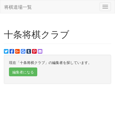
将棋道場一覧
Toggl
naviga
十条将棋クラブ
現在「十条将棋クラブ」の編集者を探しています。
編集者になる