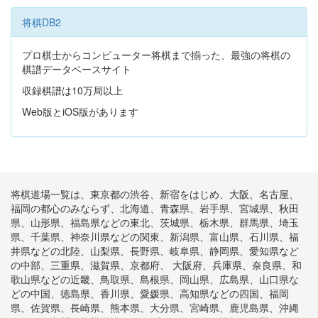
将棋DB2
プロ棋士からコンピューター将棋まで揃った、最強の将棋の
棋譜データベースサイト
収録棋譜は10万局以上
Web版とiOS版があります
将棋道場一覧は、東京都の渋谷、新宿をはじめ、大阪、名古屋、
福岡の都心のみならず、北海道、青森県、岩手県、宮城県、秋田
県、山形県、福島県などの東北、茨城県、栃木県、群馬県、埼玉
県、千葉県、神奈川県などの関東、新潟県、富山県、石川県、福
井県などの北陸、山梨県、長野県、岐阜県、静岡県、愛知県など
の中部、三重県、滋賀県、京都府、 大阪府、兵庫県、奈良県、和
歌山県などの近畿、鳥取県、島根県、岡山県、広島県、山口県な
どの中国、徳島県、香川県、愛媛県、高知県などの四国、福岡
県、佐賀県、長崎県、熊本県、大分県、宮崎県、鹿児島県、沖縄