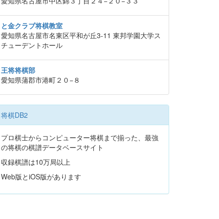
愛知県名古屋市中区錦３丁目２４−２０−３３
と金クラブ将棋教室
愛知県名古屋市名東区平和が丘3-11 東邦学園大学ス
チューデントホール
王将将棋部
愛知県蒲郡市港町２０−８
将棋DB2
プロ棋士からコンピューター将棋まで揃った、最強
の将棋の棋譜データベースサイト
収録棋譜は10万局以上
Web版とiOS版があります