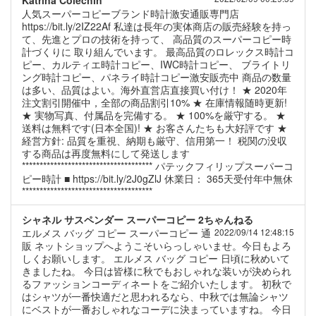
Katrina Colechin
人気スーパーコピーブランド時計激安通販専門店
https://bit.ly/2IZ22Af 私達は長年の実体商店の販売経験を持っ
て、先進とプロの技術を持って、 高品質のスーパーコピー時
計づくりに 取り組んでいます。 最高品質のロレックス時計コ
ピー、カルティエ時計コピー、IWC時計コピー、 ブライトリ
ング時計コピー、パネライ時計コピー激安販売中 商品の数量
は多い、品質はよい。海外直営店直接買い付け！ ★ 2020年
注文割引開催中，全部の商品割引10% ★ 在庫情報随時更新!
★ 実物写真、付属品を完備する。 ★ 100%を厳守する。 ★
送料は無料です(日本全国)! ★ お客さんたちも大好評です ★
経営方針: 品質を重視、納期も厳守、信用第一！ 税関の没収
する商品は再度無料にして発送します
************************************* パテックフィリップスーパーコ
ピー時計 ■ https://bit.ly/2J0gZlJ 休業日： 365天受付年中無休
*************************************
シャネル サスペンダー スーパーコピー 2ちゃんねる
エルメス バッグ コピー スーパーコピー 通
2022/09/14 12:48:15
販 ネットショップへようこそいらっしゃいませ。今日もよろ
しくお願いします。 エルメス バッグ コピー 日頃に秋めいて
きましたね。 今日は皆様に秋でもおしゃれな装いが決められ
るファッションコーディネートをご紹介いたします。 初秋で
はシャツが一番快適だと思われるなら、中秋では無論シャツ
にベストが一番おしゃれなコーデに決まっていますね。 今日