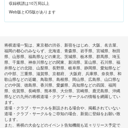
収録棋譜は10万局以上
Web版とiOS版があります
将棋道場一覧は、東京都の渋谷、新宿をはじめ、大阪、名古屋、
福岡の都心のみならず、北海道、青森県、岩手県、宮城県、秋田
県、山形県、福島県などの東北、茨城県、栃木県、群馬県、埼玉
県、千葉県、神奈川県などの関東、新潟県、富山県、石川県、福
井県などの北陸、山梨県、長野県、岐阜県、静岡県、愛知県など
の中部、三重県、滋賀県、京都府、 大阪府、兵庫県、奈良県、和
歌山県などの近畿、鳥取県、島根県、岡山県、広島県、山口県な
どの中国、徳島県、香川県、愛媛県、高知県などの四国、福岡
県、佐賀県、長崎県、熊本県、大分県、宮崎県、鹿児島県、沖縄
県などの九州の将棋道場・クラブ・サークルの情報を網羅してい
ます。
道場・クラブ・サークルを新設される場合や、掲載されていない
道場・クラブ・サークルをご存知の場合、新規に登録をお願い致
します。
また、将棋の大会などのイベント告知機能も近々リリース予定で