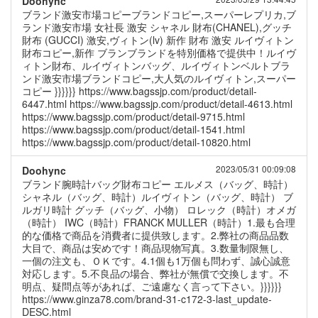
Doohync
ブランド激安市場コピーブランドコピー,スーパーレプリカ,ブ
ランド激安市場 女社長 激安 シャネル 財布(CHANEL),グッチ
財布 (GUCCI) 激安,ヴィトン(lv) 新作 財布 激安 ルイヴィトン
財布コピー,新作 ブランブランドを特別価格で提供中！ルイヴ
ィトン財布、ルイヴィトンバッグ、ルイヴィトンベルトブラ
ンド激安市場ブランドコピー,大人気のルイヴィトン,スーパー
コピー }}}}}} https://www.bagssjp.com/product/detail-
6447.html https://www.bagssjp.com/product/detail-4613.html
https://www.bagssjp.com/product/detail-9715.html
https://www.bagssjp.com/product/detail-1541.html
https://www.bagssjp.com/product/detail-10820.html
2023/05/31 00:09:08
Doohync
ブランド腕時計バッグ財布コピー エルメス（バッグ、時計）
シャネル（バッグ、時計）ルイヴィトン（バッグ、時計） ブ
ルガリ時計 グッチ（バッグ、小物） ロレック（時計）オメガ
（時計） IWC（時計）FRANCK MULLER（時計）1.最も合理
的な価格で商品を消費者に提供致します。2.弊社の商品品数
大目で、商品は安めです！商品現物写真。3.数量制限無し、
一個の注文も、ＯＫです。4.1個も1万個も問わず、誠心誠意
対応します。5.不良品の場合、弊社が無償で交換します。不
明点、疑問点等があれば、ご遠慮なく言って下さい。}}}}}}
https://www.ginza78.com/brand-31-c172-3-last_update-
DESC.html