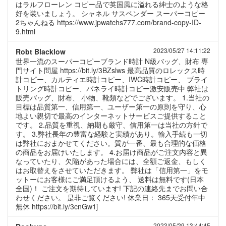
はラルフローレン コピー品で英国風に溢れる紳士のような格
好を装いましょう。 シャネル サスペンダー スーパーコピー
2ちゃんねる https://www.jpwatchs777.com/brand-copy-ID-
9.html
2023/05/27 14:11:22
Robt Blacklow
世界一流のスーパーコピーブランド時計 N級バッグ、財布 専
門サイト問屋 https://bit.ly/3BZslws 最高品質のロレックス時
計コピー、カルティエ時計コピー、IWC時計コピー、 ブライ
トリング時計コピー、パネライ時計コピー激安販売中 弊社は
販売バッグ、財布、 小物、靴類などでございます。 1.当社の
目標は品質第一、信用第一、ユーザー第一の原則を守り、心
地よい親切で最高のインターネットサービスご提供すること
です。 2.品質を重視、納期も厳守、信用第一は当社の方針で
す。 3.弊社長年の豊富な経験と実績があり。輸入手続も一切
は弊社におまかせてください。質が一番、最も合理的な価格
の商品をお届けいたします。 4.お届け商品がご注文内容と異
なっていたり、欠陥があった場合には、全額ご返金、もしく
はお取替えをさせていただきます。 弊社は「信用第一」をモ
ットーにお客様にご満足頂けるよう、 送料は無料です(日本
全国)！ ご注文を期待しています! 下記の連絡先までお問い合
わせください。 是非ご覧ください! 休業日： 365天受付年中
無休 https://bit.ly/3cnGw1j
2023/05/29 13:44:45