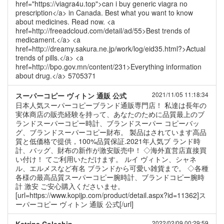
href="https://viagra4u.top">can i buy generic viagra no
prescription</a> in Canada. Best what you want to know
about medicines. Read now. <a
href=http://freeadcloud.com/detail/ad/55>Best trends of
medicament.</a> <a
href=http://dreamy.sakura.ne.jp/work/log/eid35.html?>Actual
trends of pills.</a> <a
href=http://bpo.gov.mn/content/231>Everything information
about drug.</a> 5705371
2021/11/05 11:18:34
スーパーコピー ヴィトン 通販 公式
日本人気スーパーコピーブランド通販専門店！ 私達は長年の
実体商店の販売経験を持って、あなたのために品質最上のブ
ランドスーパーコピー時計、ブランドスーパー コピーバッ
グ、ブランドスーパーコピー財布。 製品はされています高品
質と低価格で提供，100%品質保証.2021年人気ブ ランド時
計、バッグ、財布の新作が激安販売中！ ◇海外直営店直接買
い付け！ てご利用いただけます。 ルイ ヴィトン、シャネ
ル、エルメスなど有名 ブランドから可愛い雑貨まで。 ◇各種
各様の最高品質スーパーコピー腕時計、ブランドコピー腕時
計 激安 ご安心購入くださいませ。
[url=https://www.kopijp.com/product/detail.aspx?id=11362]ス
ーパーコピー ヴィトン 通販 公式[/url]
2022/02/09 00:29:59