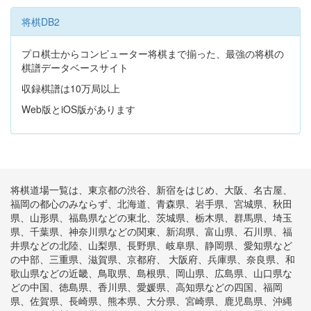
将棋DB2
プロ棋士からコンピューター将棋まで揃った、最強の将棋の
棋譜データベースサイト
収録棋譜は10万局以上
Web版とiOS版があります
将棋道場一覧は、東京都の渋谷、新宿をはじめ、大阪、名古屋、
福岡の都心のみならず、北海道、青森県、岩手県、宮城県、秋田
県、山形県、福島県などの東北、茨城県、栃木県、群馬県、埼玉
県、千葉県、神奈川県などの関東、新潟県、富山県、石川県、福
井県などの北陸、山梨県、長野県、岐阜県、静岡県、愛知県など
の中部、三重県、滋賀県、京都府、 大阪府、兵庫県、奈良県、和
歌山県などの近畿、鳥取県、島根県、岡山県、広島県、山口県な
どの中国、徳島県、香川県、愛媛県、高知県などの四国、福岡
県、佐賀県、長崎県、熊本県、大分県、宮崎県、鹿児島県、沖縄