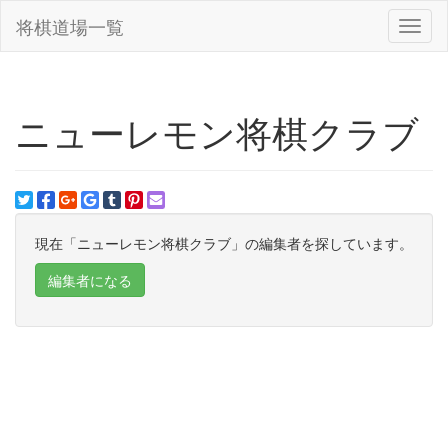
将棋道場一覧
Toggl
naviga
ニューレモン将棋クラブ
現在「ニューレモン将棋クラブ」の編集者を探しています。
編集者になる