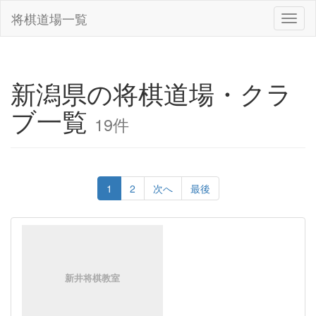
将棋道場一覧
Toggl
naviga
新潟県の将棋道場・クラ
ブ一覧
19件
1
2
次へ
最後