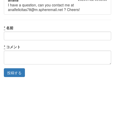
analia
I have a question, can you contact me at
analfelicitas78@m.spheremail.net ? Cheers!
*
名前
*
コメント