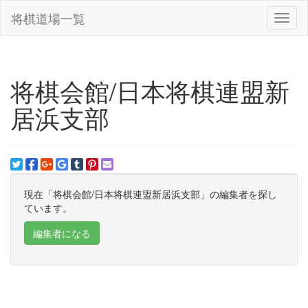
将棋道場一覧
Toggl
naviga
将棋会館/日本将棋連盟新
居浜支部
現在「将棋会館/日本将棋連盟新居浜支部」の編集者を探し
ています。
編集者になる