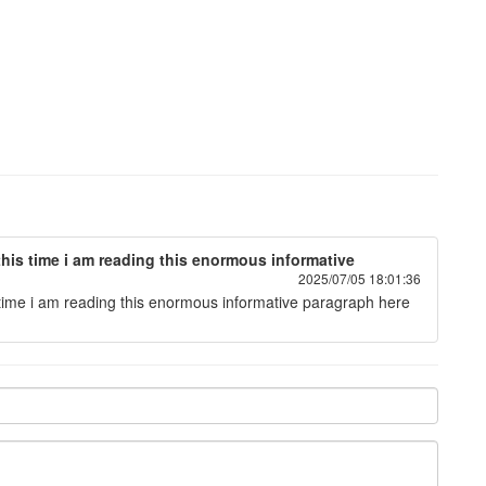
this time i am reading this enormous informative
2025/07/05 18:01:36
s time i am reading this enormous informative paragraph here