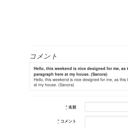
コメント
Hello, this weekend is nice designed for me, as 
paragraph here at my house. (Sanora)
Hello, this weekend is nice designed for me, as thi
at my house. (Sanora)
*
名前
*
コメント